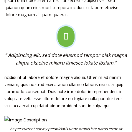
ipsum quia dolor sitem amet consectetur adipisci velit sed
quianon quam eius modi tempora incidunt ut labore etneise
dolore magnam aliquam quaerat.
” Adipisicing elit, sed dote eiusmod tempor olak magna
aliqua okaeine mikaru itniesce lokate ibsiam.”
ncididunt ut labore et dolore magna aliqua. Ut enim ad minim
veniam, quis nostrud exercitation ullamco laboris nisi ut aliquip
commodo consequat. Duis aute irure dolor in reprehenderit in
voluptate velit esse cillum dolore eu fugiate nulla pariatur teur
sint occaecat cupidatat ainon proident sunt in culpa qui.
As per current survey perspiciatis unde omnis iste natus error sit