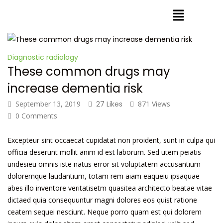
Diagnostic radiology
These common drugs may
increase dementia risk
September 13, 2019
27 Likes
871 Views
0 Comments
Excepteur sint occaecat cupidatat non proident, sunt in culpa qui
officia deserunt mollit anim id est laborum. Sed utem peiatis
undesieu omnis iste natus error sit voluptatem accusantium
doloremque laudantium, totam rem aiam eaqueiu ipsaquae
abes illo inventore veritatisetm quasitea architecto beatae vitae
dictaed quia consequuntur magni dolores eos quist ratione
ceatem sequei nesciunt. Neque porro quam est qui dolorem